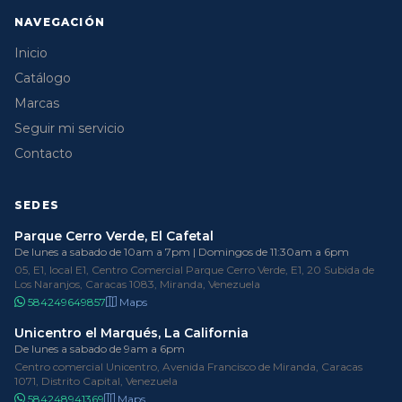
NAVEGACIÓN
Inicio
Catálogo
Marcas
Seguir mi servicio
Contacto
SEDES
Parque Cerro Verde, El Cafetal
De lunes a sabado de 10am a 7pm | Domingos de 11:30am a 6pm
05, E1, local E1, Centro Comercial Parque Cerro Verde, E1, 20 Subida de
Los Naranjos, Caracas 1083, Miranda, Venezuela
584249649857
Maps
Unicentro el Marqués, La California
De lunes a sabado de 9am a 6pm
Centro comercial Unicentro, Avenida Francisco de Miranda, Caracas
1071, Distrito Capital, Venezuela
584248941369
Maps