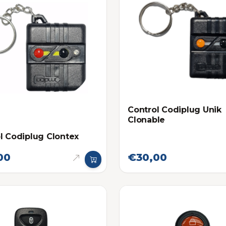
Control Codiplug Unik
Clonable
l Codiplug Clontex
00
€30,00