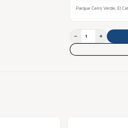
Parque Cerro Verde, El Caf
−
+