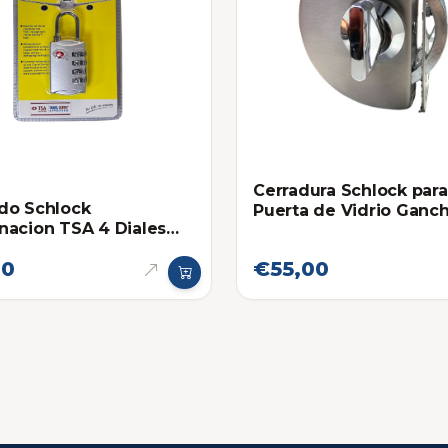
Cerradura Schlock para
do Schlock
Puerta de Vidrio Ganc
acion TSA 4 Diales
Media Luna y Recibidor
Llave / Mariposa
00
€55,00