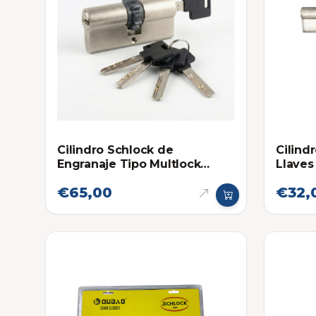
Cilindro Schlock de
Cilind
Engranaje Tipo Multlock
Llaves
66mm
€65,00
€32,