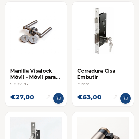
Manilla Visalock
Cerradura Cisa
Móvil - Móvil para
Embutir
Cerraduras de
91002538
35mm
Embutir
€27,00
€63,00