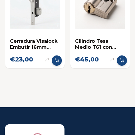
Cerradura Visalock
Cilindro Tesa
Embutir 16mm
Medio T61 con
Gancho Cilindro
Llaves de
€23,00
€45,00
Medio Napoli
Seguridad