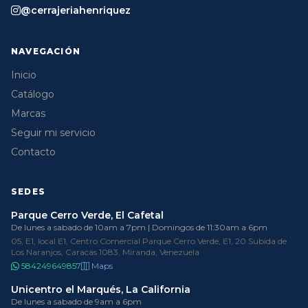
@cerrajeriahenriquez
NAVEGACIÓN
Inicio
Catálogo
Marcas
Seguir mi servicio
Contacto
SEDES
Parque Cerro Verde, El Cafetal
De lunes a sabado de 10am a 7pm | Domingos de 11:30am a 6pm
05, E1, local E1, Centro Comercial Parque Cerro Verde, E1, 20 Subida de
Los Naranjos, Caracas 1083, Miranda, Venezuela
584249649857
Maps
Unicentro el Marqués, La California
De lunes a sabado de 9am a 6pm