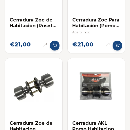
Cerradura Zoe de
Cerradura Zoe Para
Habitación (Roseta
Habitación (Pomo
75mm)
Madera)
Acero Inox
€21,00
€21,00
Cerradura Zoe de
Cerradura AKL
Habitacion
Pomo Habitacion