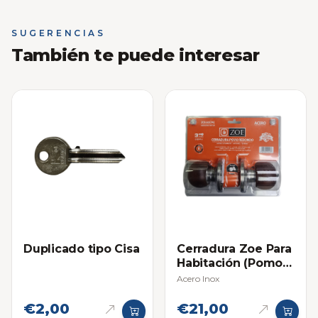
SUGERENCIAS
También te puede interesar
Duplicado tipo Cisa
Cerradura Zoe Para
Habitación (Pomo
Madera)
Acero Inox
€2,00
€21,00