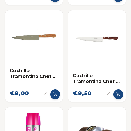
Cuchillo
Cuchillo
Tramontina Chef 8
Tramontina Chef 9
Pulgadas - Mango
Pulgadas - Mango
Madera
€9,00
€9,50
Madera