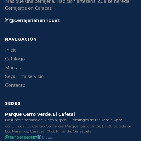
Más que una cerrajería. Tradición artesanal que se hereda.
Cerrajeros en Caracas.
@cerrajeriahenriquez
NAVEGACIÓN
Inicio
Catálogo
Marcas
Seguir mi servicio
Contacto
SEDES
Parque Cerro Verde, El Cafetal
De lunes a sabado de 10am a 7pm | Domingos de 11:30am a 6pm
05, E1, local E1, Centro Comercial Parque Cerro Verde, E1, 20 Subida de
Los Naranjos, Caracas 1083, Miranda, Venezuela
584249649857
Maps