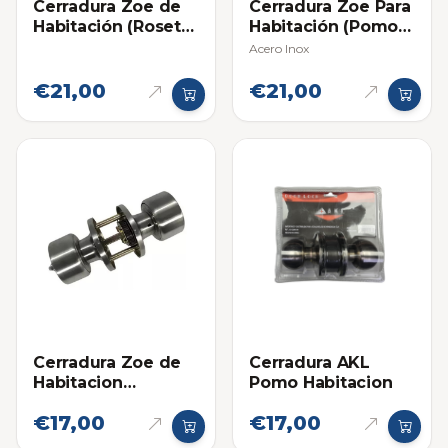
Cerradura Zoe de
Cerradura Zoe Para
Habitación (Roseta
Habitación (Pomo
75mm)
Madera)
Acero Inox
€21,00
€21,00
Cerradura Zoe de
Cerradura AKL
Habitacion
Pomo Habitacion
Dionysus de Pomo
€17,00
€17,00