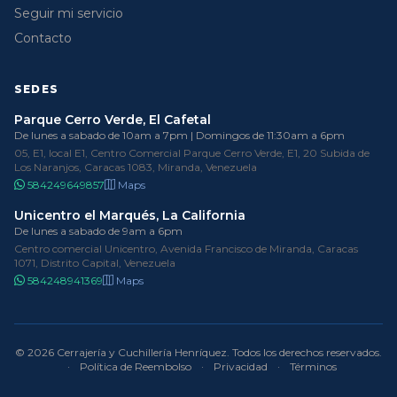
Seguir mi servicio
Contacto
SEDES
Parque Cerro Verde, El Cafetal
De lunes a sabado de 10am a 7pm | Domingos de 11:30am a 6pm
05, E1, local E1, Centro Comercial Parque Cerro Verde, E1, 20 Subida de
Los Naranjos, Caracas 1083, Miranda, Venezuela
584249649857
Maps
Unicentro el Marqués, La California
De lunes a sabado de 9am a 6pm
Centro comercial Unicentro, Avenida Francisco de Miranda, Caracas
1071, Distrito Capital, Venezuela
584248941369
Maps
© 2026 Cerrajería y Cuchillería Henríquez. Todos los derechos reservados.
·
Política de Reembolso
·
Privacidad
·
Términos