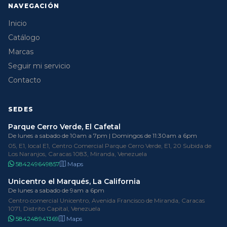
NAVEGACIÓN
Inicio
Catálogo
Marcas
Seguir mi servicio
Contacto
SEDES
Parque Cerro Verde, El Cafetal
De lunes a sabado de 10am a 7pm | Domingos de 11:30am a 6pm
05, E1, local E1, Centro Comercial Parque Cerro Verde, E1, 20 Subida de
Los Naranjos, Caracas 1083, Miranda, Venezuela
584249649857
Maps
Unicentro el Marqués, La California
De lunes a sabado de 9am a 6pm
Centro comercial Unicentro, Avenida Francisco de Miranda, Caracas
1071, Distrito Capital, Venezuela
584248941369
Maps