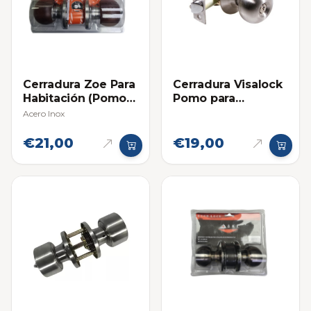
Cerradura Zoe Para
Cerradura Visalock
Habitación (Pomo
Pomo para
Madera)
Habitacion
Acero Inox
€21,00
€19,00