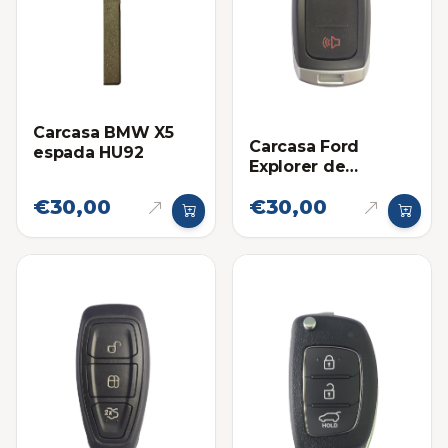
Carcasa BMW X5
Carcasa Ford
espada HU92
Explorer de
Proximidad 2012-
€30,00
€30,00
2015