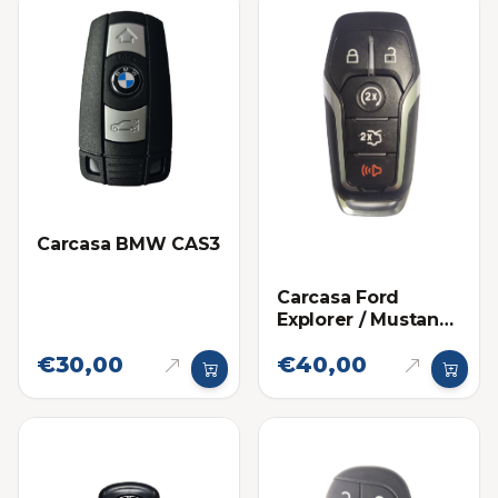
Carcasa BMW CAS3
Carcasa Ford
Explorer / Mustang
Proximidad 5
€30,00
€40,00
botones