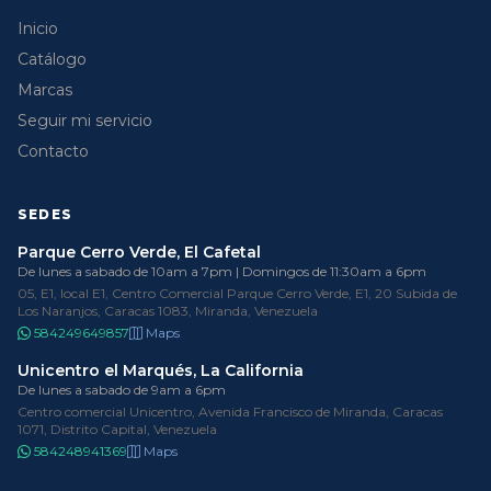
Inicio
Catálogo
Marcas
Seguir mi servicio
Contacto
SEDES
Parque Cerro Verde, El Cafetal
De lunes a sabado de 10am a 7pm | Domingos de 11:30am a 6pm
05, E1, local E1, Centro Comercial Parque Cerro Verde, E1, 20 Subida de
Los Naranjos, Caracas 1083, Miranda, Venezuela
584249649857
Maps
Unicentro el Marqués, La California
De lunes a sabado de 9am a 6pm
Centro comercial Unicentro, Avenida Francisco de Miranda, Caracas
1071, Distrito Capital, Venezuela
584248941369
Maps