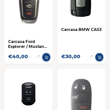
Carcasa BMW CAS3
Carcasa Ford
Explorer / Mustang
Proximidad 5
€40,00
€30,00
botones