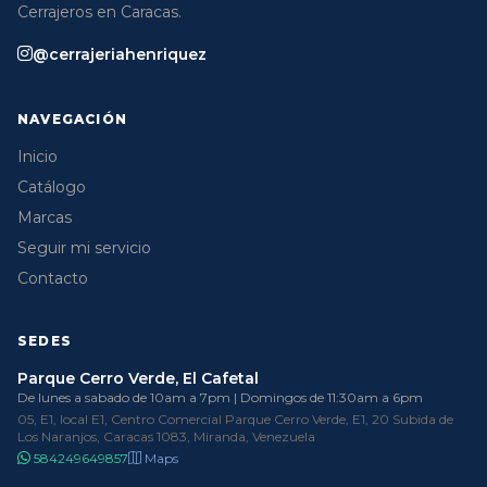
Cerrajeros en Caracas.
@cerrajeriahenriquez
NAVEGACIÓN
Inicio
Catálogo
Marcas
Seguir mi servicio
Contacto
SEDES
Parque Cerro Verde, El Cafetal
De lunes a sabado de 10am a 7pm | Domingos de 11:30am a 6pm
05, E1, local E1, Centro Comercial Parque Cerro Verde, E1, 20 Subida de
Los Naranjos, Caracas 1083, Miranda, Venezuela
584249649857
Maps