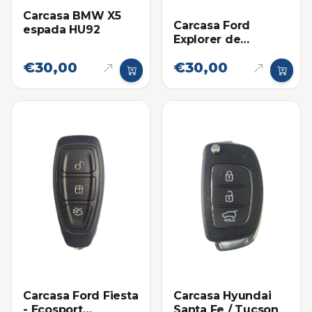
Carcasa BMW X5
Carcasa Ford
espada HU92
Explorer de
Proximidad 2012-
€30,00
€30,00
2015
Carcasa Ford Fiesta
Carcasa Hyundai
- Ecosport
Santa Fe / Tucson