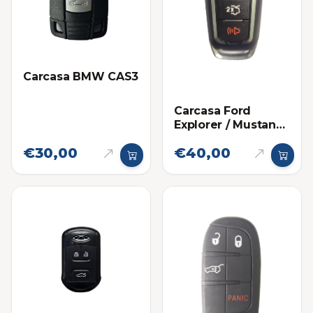
Carcasa BMW CAS3
Carcasa Ford
Explorer / Mustang
Proximidad 5
€30,00
€40,00
botones