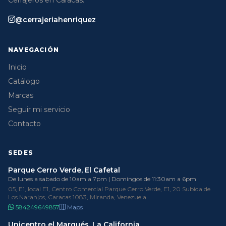
@cerrajeriahenriquez
NAVEGACIÓN
Inicio
Catálogo
Marcas
Seguir mi servicio
Contacto
SEDES
Parque Cerro Verde, El Cafetal
De lunes a sabado de 10am a 7pm | Domingos de 11:30am a 6pm
05, E1, local E1, Centro Comercial Parque Cerro Verde, E1, 20 Subida de
Los Naranjos, Caracas 1083, Miranda, Venezuela
584249649857
Maps
Unicentro el Marqués, La California