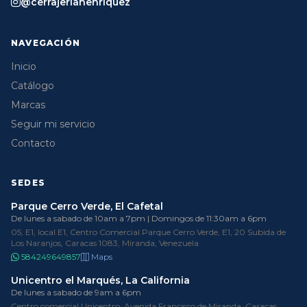
@cerrajeriahenriquez
NAVEGACIÓN
Inicio
Catálogo
Marcas
Seguir mi servicio
Contacto
SEDES
Parque Cerro Verde, El Cafetal
De lunes a sabado de 10am a 7pm | Domingos de 11:30am a 6pm
05, E1, local E1, Centro Comercial Parque Cerro Verde, E1, 20 Subida de
Los Naranjos, Caracas 1083, Miranda, Venezuela
584249649857
Maps
Unicentro el Marqués, La California
De lunes a sabado de 9am a 6pm
Centro comercial Unicentro, Avenida Francisco de Miranda, Caracas