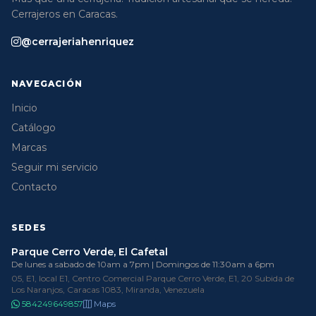
Cerrajeros en Caracas.
@cerrajeriahenriquez
NAVEGACIÓN
Inicio
Catálogo
Marcas
Seguir mi servicio
Contacto
SEDES
Parque Cerro Verde, El Cafetal
De lunes a sabado de 10am a 7pm | Domingos de 11:30am a 6pm
05, E1, local E1, Centro Comercial Parque Cerro Verde, E1, 20 Subida de
Los Naranjos, Caracas 1083, Miranda, Venezuela
584249649857
Maps