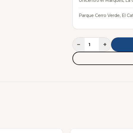
Unicentro el Marqués, La C
Parque Cerro Verde, El Caf
−
+