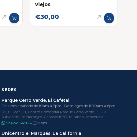
viejos
€30,00
SEDES
Parque Cerro Verde, El Cafetal
De lunes a sabado de 10am a 7pm | Domingos de 11:30am a 6pm
05, E1, local E1, Centro Comercial Parque Cerro Verde, E1, 20
Subida de Los Naranjos, Caracas 1083, Miranda, Venezuela
584249649857
Maps
Unicentro el Marqués, La California