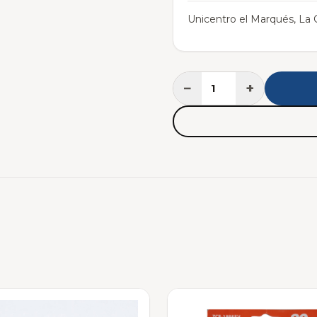
Unicentro el Marqués, La C
−
+