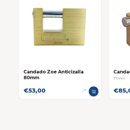
Candado Zoe Anticizalla
Candad
80mm
77mm
€53,00
€85,