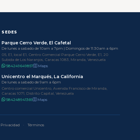
SEDES
Parque Cerro Verde, El Cafetal
De lunes a sabado de 10am a 7pm | Domingos de 11:30am a 6pm
05, E1, local E1, Centro Comercial Parque Cerro Verde, E1, 20
Subida de Los Naranjos, Caracas 1083, Miranda, Venezuela
584249649857
Maps
Unicentro el Marqués, La California
De lunes a sabado de 9am a 6pm
Centro comercial Unicentro, Avenida Francisco de Miranda,
Caracas 1071, Distrito Capital, Venezuela
584248941369
Maps
Privacidad
·
Términos