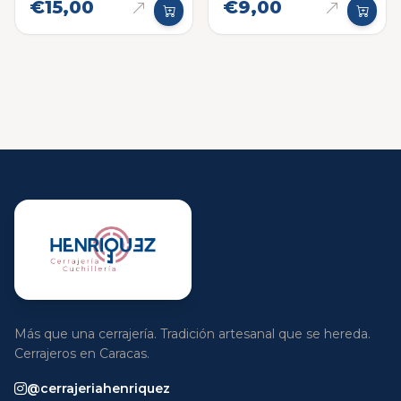
€15,00
€9,00
Más que una cerrajería. Tradición artesanal que se hereda.
Cerrajeros en Caracas.
@cerrajeriahenriquez