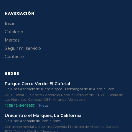
NAVEGACIÓN
Inicio
Catálogo
Marcas
Seguir mi servicio
Contacto
SEDES
Parque Cerro Verde, El Cafetal
De lunes a sabado de 10am a 7pm | Domingos de 11:30am a 6pm
05, E1, local E1, Centro Comercial Parque Cerro Verde, E1, 20 Subida de
Los Naranjos, Caracas 1083, Miranda, Venezuela
584249649857
Maps
Unicentro el Marqués, La California
De lunes a sabado de 9am a 6pm
Centro comercial Unicentro, Avenida Francisco de Miranda, Caracas
1071, Distrito Capital, Venezuela