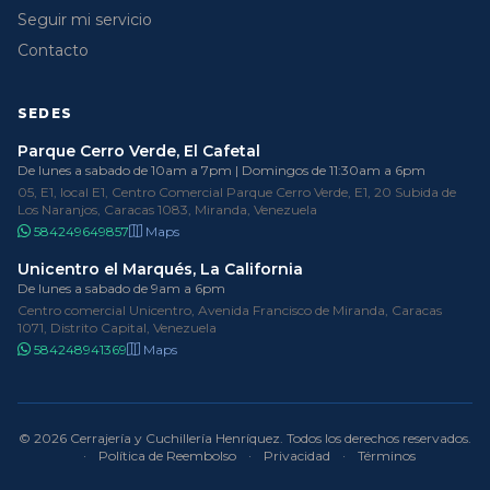
Seguir mi servicio
Contacto
SEDES
Parque Cerro Verde, El Cafetal
De lunes a sabado de 10am a 7pm | Domingos de 11:30am a 6pm
05, E1, local E1, Centro Comercial Parque Cerro Verde, E1, 20 Subida de
Los Naranjos, Caracas 1083, Miranda, Venezuela
584249649857
Maps
Unicentro el Marqués, La California
De lunes a sabado de 9am a 6pm
Centro comercial Unicentro, Avenida Francisco de Miranda, Caracas
1071, Distrito Capital, Venezuela
584248941369
Maps
© 2026 Cerrajería y Cuchillería Henríquez. Todos los derechos reservados.
·
Política de Reembolso
·
Privacidad
·
Términos