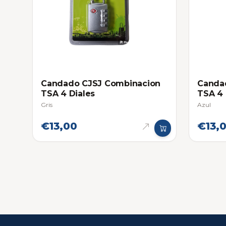
Candado CJSJ Combinacion
Canda
TSA 4 Diales
TSA 4 
Gris
Azul
€13,00
€13,