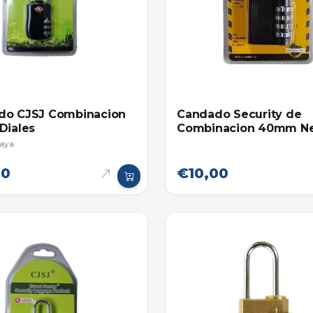
do CJSJ Combinacion
Candado Security de
Diales
Combinacion 40mm N
aya
00
€10,00