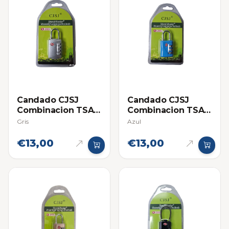
Candado CJSJ
Candado CJSJ
Combinacion TSA
Combinacion TSA
4 Diales
4 Diales
Gris
Azul
€13,00
€13,00