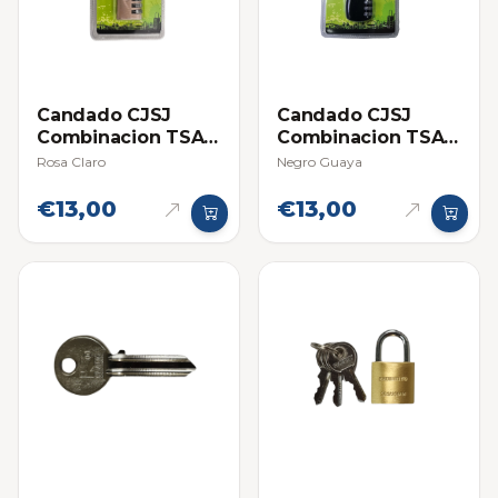
Candado CJSJ
Candado CJSJ
Combinacion TSA
Combinacion TSA
4 Diales
4 Diales
Rosa Claro
Negro Guaya
€13,00
€13,00