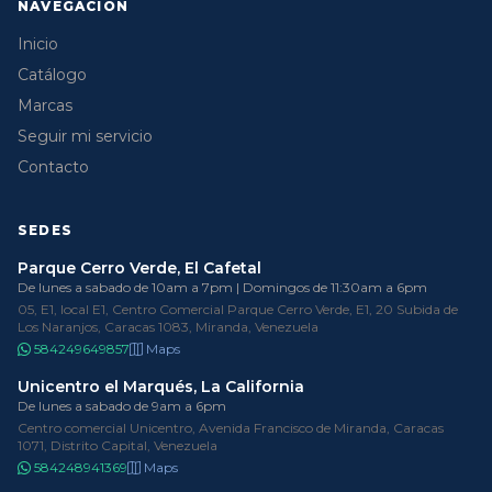
NAVEGACIÓN
Inicio
Catálogo
Marcas
Seguir mi servicio
Contacto
SEDES
Parque Cerro Verde, El Cafetal
De lunes a sabado de 10am a 7pm | Domingos de 11:30am a 6pm
05, E1, local E1, Centro Comercial Parque Cerro Verde, E1, 20 Subida de
Los Naranjos, Caracas 1083, Miranda, Venezuela
584249649857
Maps
Unicentro el Marqués, La California
De lunes a sabado de 9am a 6pm
Centro comercial Unicentro, Avenida Francisco de Miranda, Caracas
1071, Distrito Capital, Venezuela
584248941369
Maps