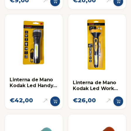
€9,00
€20,00
Linterna de Mano
Linterna de Mano
Kodak Led Handy
Kodak Led Work
150R, 150 Lumens,
120 USB, 120
Recargable
€42,00
€26,00
Lumens,
Recargable