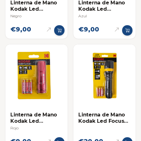
Linterna de Mano
Linterna de Mano
Kodak Led
Kodak Led
Flashlight 9 con
Flashlight 9 con
Negro
Azul
Baterias AAA
Baterias AAA
€9,00
€9,00
Linterna de Mano
Linterna de Mano
Kodak Led
Kodak Led Focus
Flashlight 9 con
157 con Baterias
Rojo
Baterias AAA
AAA