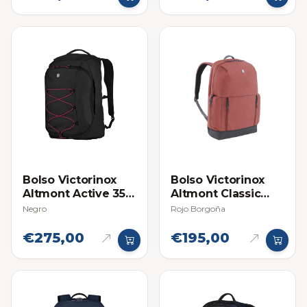
Bolso Victorinox
Bolso Victorinox
Altmont Active 35L
Altmont Classic
2 en 1
Deluxe
Negro
Rojo Borgoña
€275,00
€195,00