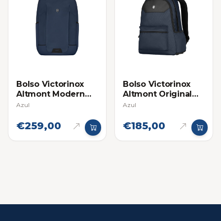
Bolso Victorinox
Bolso Victorinox
Altmont Modern
Altmont Original
Compact Backpack
Standard
Azul
Azul
€259,00
€185,00