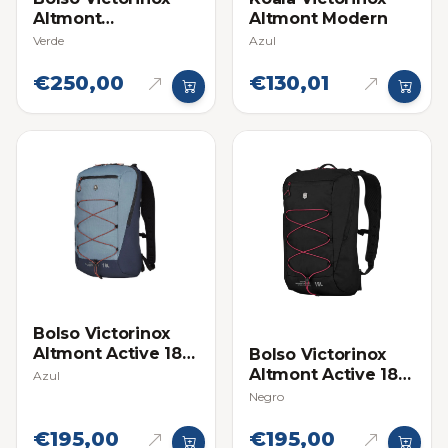
Altmont
Altmont Modern
Professional City
Verde
Azul
Laptop
€250,00
€130,01
Bolso Victorinox
Altmont Active 18L
Bolso Victorinox
Compacto y Ligero
Altmont Active 18L
Azul
Compacto y Ligero
Negro
€195,00
€195,00