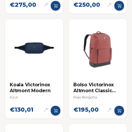
€275,00
€250,00
Koala Victorinox
Bolso Victorinox
Altmont Modern
Altmont Classic
Deluxe
Azul
Rojo Borgoña
€130,01
€195,00