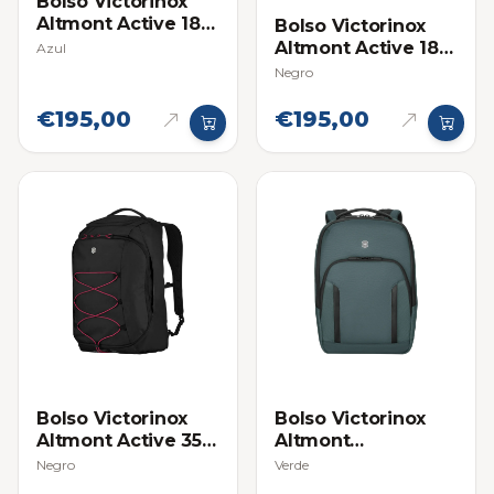
Bolso Victorinox
Altmont Active 18L
Bolso Victorinox
Compacto y Ligero
Altmont Active 18L
Azul
Compacto y Ligero
Negro
€195,00
€195,00
Bolso Victorinox
Bolso Victorinox
Altmont Active 35L
Altmont
2 en 1
Professional City
Negro
Verde
Laptop