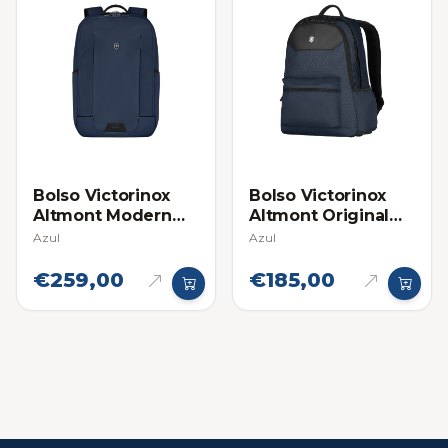
Bolso Victorinox
Bolso Victorinox
Altmont Modern
Altmont Original
Compact Backpack
Standard
Azul
Azul
€259,00
€185,00