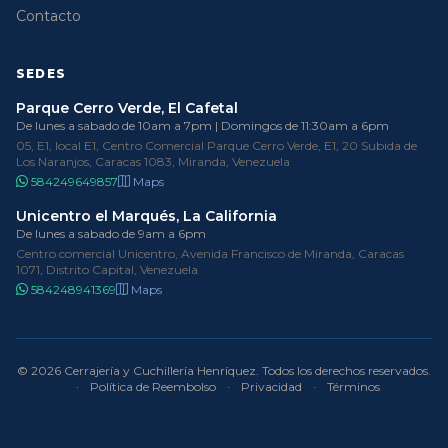
Contacto
SEDES
Parque Cerro Verde, El Cafetal
De lunes a sabado de 10am a 7pm | Domingos de 11:30am a 6pm
05, E1, local E1, Centro Comercial Parque Cerro Verde, E1, 20 Subida de
Los Naranjos, Caracas 1083, Miranda, Venezuela
584249649857
Maps
Unicentro el Marqués, La California
De lunes a sabado de 9am a 6pm
Centro comercial Unicentro, Avenida Francisco de Miranda, Caracas
1071, Distrito Capital, Venezuela
584248941369
Maps
© 2026 Cerrajería y Cuchillería Henríquez. Todos los derechos reservados.
·
Política de Reembolso
·
Privacidad
·
Términos