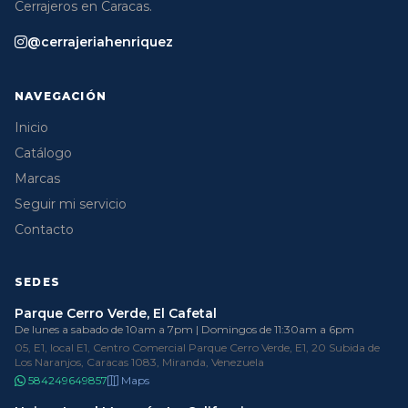
Cerrajeros en Caracas.
@cerrajeriahenriquez
NAVEGACIÓN
Inicio
Catálogo
Marcas
Seguir mi servicio
Contacto
SEDES
Parque Cerro Verde, El Cafetal
De lunes a sabado de 10am a 7pm | Domingos de 11:30am a 6pm
05, E1, local E1, Centro Comercial Parque Cerro Verde, E1, 20 Subida de
Los Naranjos, Caracas 1083, Miranda, Venezuela
584249649857
Maps