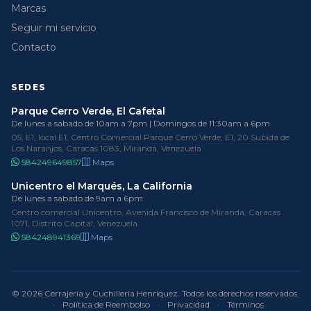
Marcas
Seguir mi servicio
Contacto
SEDES
Parque Cerro Verde, El Cafetal
De lunes a sabado de 10am a 7pm | Domingos de 11:30am a 6pm
05, E1, local E1, Centro Comercial Parque Cerro Verde, E1, 20 Subida de
Los Naranjos, Caracas 1083, Miranda, Venezuela
584249649857
Maps
Unicentro el Marqués, La California
De lunes a sabado de 9am a 6pm
Centro comercial Unicentro, Avenida Francisco de Miranda, Caracas
1071, Distrito Capital, Venezuela
584248941369
Maps
© 2026 Cerrajería y Cuchillería Henríquez. Todos los derechos reservados.
·
Política de Reembolso
·
Privacidad
·
Términos