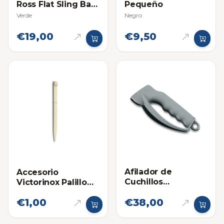
Ross Flat Sling Bag
Pequeño
Pequeño
Verde
Negro
€19,00
€9,50
Afilador de
Accesorio
Cuchillos
Victorinox Palillo
Victorinox
Mondadientes
€1,00
€38,00
Pequeño
Pequeño para
Navajas Mini