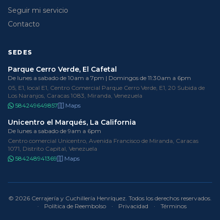
Seguir mi servicio
Contacto
SEDES
Parque Cerro Verde, El Cafetal
De lunes a sabado de 10am a 7pm | Domingos de 11:30am a 6pm
05, E1, local E1, Centro Comercial Parque Cerro Verde, E1, 20 Subida de
Los Naranjos, Caracas 1083, Miranda, Venezuela
584249649857
Maps
Unicentro el Marqués, La California
De lunes a sabado de 9am a 6pm
Centro comercial Unicentro, Avenida Francisco de Miranda, Caracas
1071, Distrito Capital, Venezuela
584248941369
Maps
© 2026 Cerrajería y Cuchillería Henríquez. Todos los derechos reservados.
·
Política de Reembolso
·
Privacidad
·
Términos