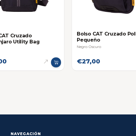
Bolso CAT Cruzado Pol
 CAT Cruzado
Pequeño
njaro Utility Bag
Negro Oscuro
00
€27,00
NAVEGACIÓN