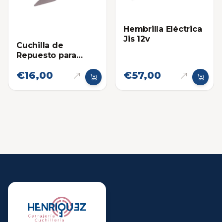
Hembrilla Eléctrica
Jis 12v
Cuchilla de
Repuesto para
Tijera Eléctrica Pink
€16,00
€57,00
Power - Carton y
Otros