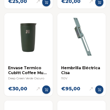
€25,00
€20,00
Envase Termico
Hembrilla Eléctrica
Cubitt Coffee Mug
Cisa
para Café 12oz 355
Deep Green Verde Oscuro
110V
ml
€30,00
€95,00