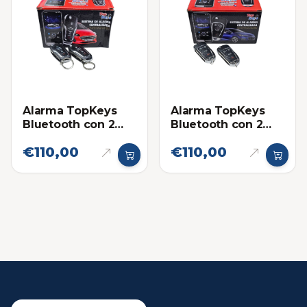
Alarma TopKeys
Alarma TopKeys
Bluetooth con 2
Bluetooth con 2
Llaves Navaja con
Llaves Navaja con
€110,00
€110,00
Control Integrado
Control Integrado
AL-23
AL-24