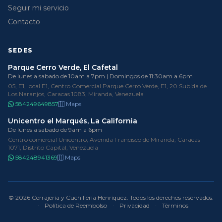
Seguir mi servicio
Contacto
SEDES
Parque Cerro Verde, El Cafetal
De lunes a sabado de 10am a 7pm | Domingos de 11:30am a 6pm
05, E1, local E1, Centro Comercial Parque Cerro Verde, E1, 20 Subida de
Los Naranjos, Caracas 1083, Miranda, Venezuela
584249649857
Maps
Unicentro el Marqués, La California
De lunes a sabado de 9am a 6pm
Centro comercial Unicentro, Avenida Francisco de Miranda, Caracas
1071, Distrito Capital, Venezuela
584248941369
Maps
© 2026 Cerrajería y Cuchillería Henríquez. Todos los derechos reservados.
·
Política de Reembolso
·
Privacidad
·
Términos