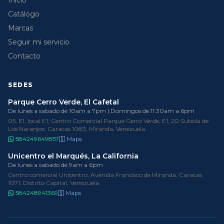
Inicio
Catálogo
Marcas
Seguir mi servicio
Contacto
SEDES
Parque Cerro Verde, El Cafetal
De lunes a sabado de 10am a 7pm | Domingos de 11:30am a 6pm
05, E1, local E1, Centro Comercial Parque Cerro Verde, E1, 20 Subida de
Los Naranjos, Caracas 1083, Miranda, Venezuela
584249649857
Maps
Unicentro el Marqués, La California
De lunes a sabado de 9am a 6pm
Centro comercial Unicentro, Avenida Francisco de Miranda, Caracas
1071, Distrito Capital, Venezuela
584248941369
Maps