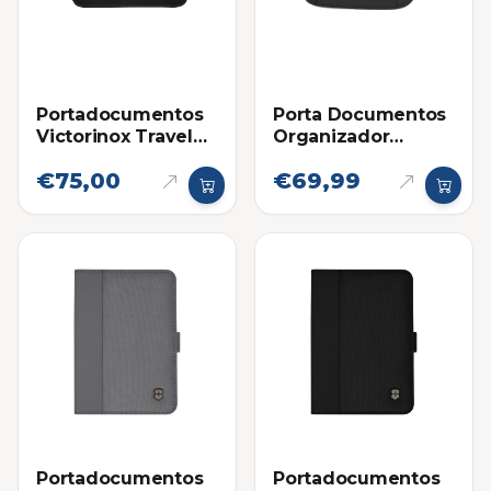
Portadocumentos
Porta Documentos
Victorinox Travel
Organizador
Essentials Negro
Victorinox Deluxe
€75,00
€69,99
con Proteccion
RFID
Portadocumentos
Portadocumentos