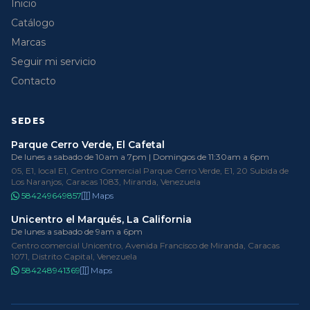
Inicio
Catálogo
Marcas
Seguir mi servicio
Contacto
SEDES
Parque Cerro Verde, El Cafetal
De lunes a sabado de 10am a 7pm | Domingos de 11:30am a 6pm
05, E1, local E1, Centro Comercial Parque Cerro Verde, E1, 20 Subida de
Los Naranjos, Caracas 1083, Miranda, Venezuela
584249649857
Maps
Unicentro el Marqués, La California
De lunes a sabado de 9am a 6pm
Centro comercial Unicentro, Avenida Francisco de Miranda, Caracas
1071, Distrito Capital, Venezuela
584248941369
Maps