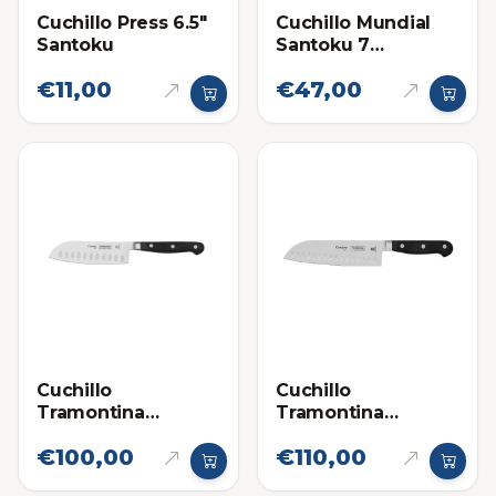
Cuchillo Press 6.5"
Cuchillo Mundial
Santoku
Santoku 7
Pulgadas
€11,00
€47,00
Cuchillo
Cuchillo
Tramontina
Tramontina
Century Santoku
Century Santoku
€100,00
€110,00
de 5 Pulgadas
de 7 Pulgadas