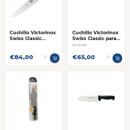
Cuchillo Victorinox
Cuchillo Victorinox
Swiss Classic
Swiss Classic para
Fibrox 7.5 Pulgadas
Pan Mango
Amarillo
Filo de Sierra
€84,00
€65,00