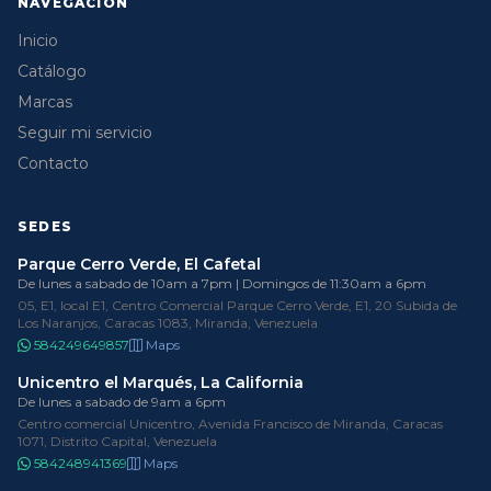
NAVEGACIÓN
Inicio
Catálogo
Marcas
Seguir mi servicio
Contacto
SEDES
Parque Cerro Verde, El Cafetal
De lunes a sabado de 10am a 7pm | Domingos de 11:30am a 6pm
05, E1, local E1, Centro Comercial Parque Cerro Verde, E1, 20 Subida de
Los Naranjos, Caracas 1083, Miranda, Venezuela
584249649857
Maps
Unicentro el Marqués, La California
De lunes a sabado de 9am a 6pm
Centro comercial Unicentro, Avenida Francisco de Miranda, Caracas
1071, Distrito Capital, Venezuela
584248941369
Maps