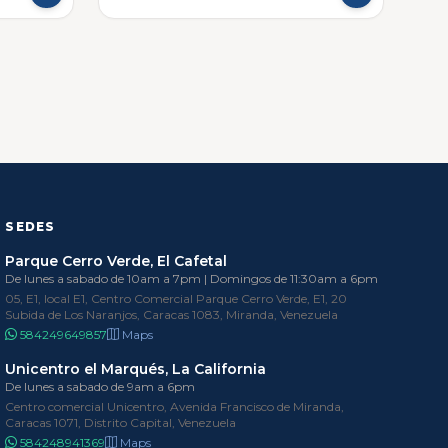
SEDES
Parque Cerro Verde, El Cafetal
De lunes a sabado de 10am a 7pm | Domingos de 11:30am a 6pm
05, E1, local E1, Centro Comercial Parque Cerro Verde, E1, 20
Subida de Los Naranjos, Caracas 1083, Miranda, Venezuela
584249649857
Maps
Unicentro el Marqués, La California
De lunes a sabado de 9am a 6pm
Centro comercial Unicentro, Avenida Francisco de Miranda,
Caracas 1071, Distrito Capital, Venezuela
584248941369
Maps