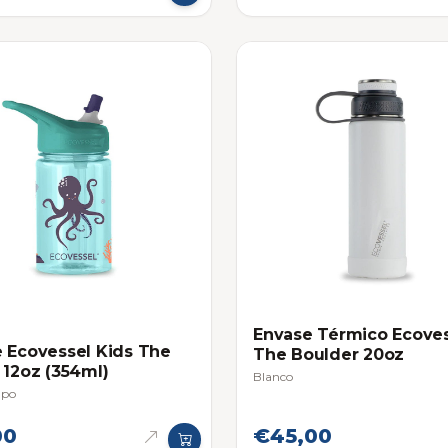
Envase Térmico Ecove
 Ecovessel Kids The
The Boulder 20oz
 12oz (354ml)
Blanco
lpo
00
€45,00