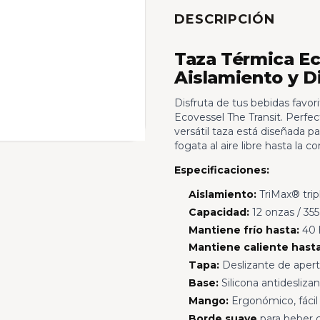
DESCRIPCIÓN
Taza Térmica Eco
Aislamiento y 
Disfruta de tus bebidas favor
Ecovessel The Transit. Perfec
versátil taza está diseñada 
fogata al aire libre hasta la 
Especificaciones:
Aislamiento:
TriMax® tri
Capacidad:
12 onzas / 355
Mantiene frío hasta:
40 
Mantiene caliente hasta
Tapa:
Deslizante de apertu
Base:
Silicona antidesliza
Mango:
Ergonómico, fácil
Borde suave
para beber 