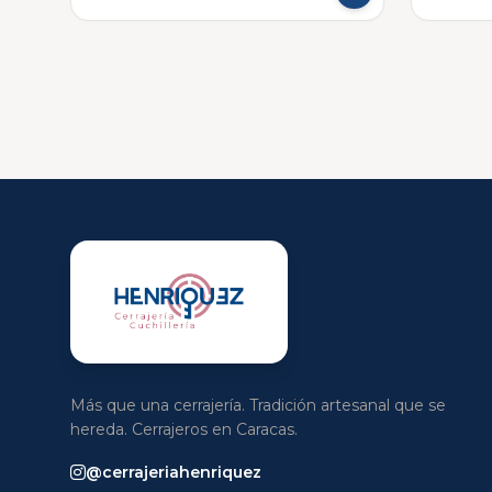
Más que una cerrajería. Tradición artesanal que se
hereda. Cerrajeros en Caracas.
@cerrajeriahenriquez