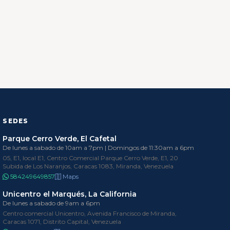
SEDES
Parque Cerro Verde, El Cafetal
De lunes a sabado de 10am a 7pm | Domingos de 11:30am a 6pm
05, E1, local E1, Centro Comercial Parque Cerro Verde, E1, 20
Subida de Los Naranjos, Caracas 1083, Miranda, Venezuela
584249649857
Maps
Unicentro el Marqués, La California
De lunes a sabado de 9am a 6pm
Centro comercial Unicentro, Avenida Francisco de Miranda,
Caracas 1071, Distrito Capital, Venezuela