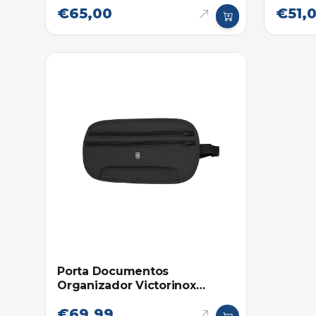
€65,00
€51,
Porta Documentos
Organizador Victorinox
Deluxe con Proteccion RFID
€69,99