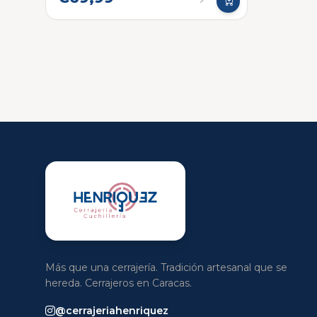
Más que una cerrajería. Tradición artesanal que se
hereda. Cerrajeros en Caracas.
@cerrajeriahenriquez