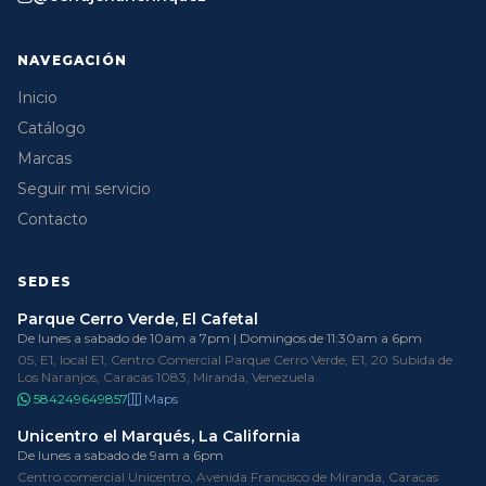
NAVEGACIÓN
Inicio
Catálogo
Marcas
Seguir mi servicio
Contacto
SEDES
Parque Cerro Verde, El Cafetal
De lunes a sabado de 10am a 7pm | Domingos de 11:30am a 6pm
05, E1, local E1, Centro Comercial Parque Cerro Verde, E1, 20 Subida de
Los Naranjos, Caracas 1083, Miranda, Venezuela
584249649857
Maps
Unicentro el Marqués, La California
De lunes a sabado de 9am a 6pm
Centro comercial Unicentro, Avenida Francisco de Miranda, Caracas