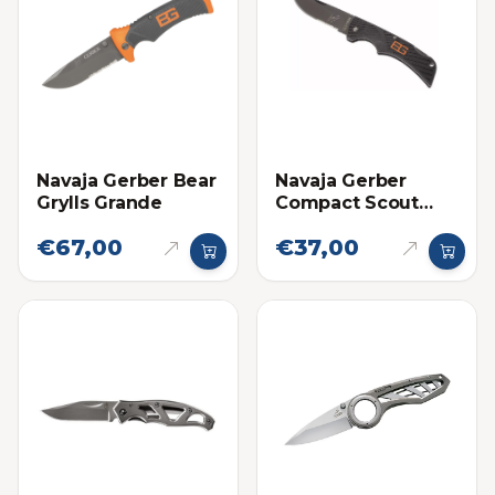
Navaja Gerber Bear
Navaja Gerber
Grylls Grande
Compact Scout
Bear Grylls
€67,00
€37,00
Pequeña