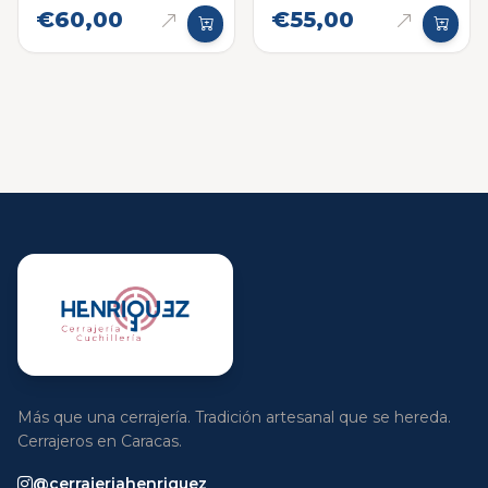
€60,00
€55,00
Más que una cerrajería. Tradición artesanal que se hereda.
Cerrajeros en Caracas.
@cerrajeriahenriquez