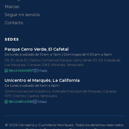
Marcas
Seguir mi servicio
Contacto
SEDES
Parque Cerro Verde, El Cafetal
De lunes a sabado de 10am a 7pm | Domingos de 11:30am a 6pm
05, E1, local E1, Centro Comercial Parque Cerro Verde, E1, 20 Subida de
Los Naranjos, Caracas 1083, Miranda, Venezuela
584249649857
Maps
Unicentro el Marqués, La California
De lunes a sabado de 9am a 6pm
Centro comercial Unicentro, Avenida Francisco de Miranda, Caracas
1071, Distrito Capital, Venezuela
584248941369
Maps
© 2026 Cerrajería y Cuchillería Henríquez. Todos los derechos reservados.