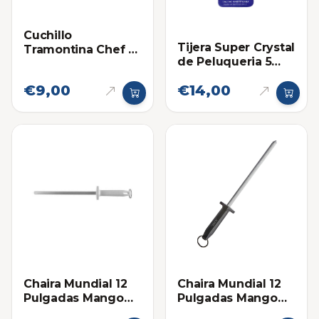
Cuchillo
Tijera Super Crystal
Tramontina Chef 8
de Peluqueria 5
Pulgadas - Mango
Pulgadas Mango
Madera
€9,00
€14,00
Dorado
Chaira Mundial 12
Chaira Mundial 12
Pulgadas Mango
Pulgadas Mango
Blanco
Negro