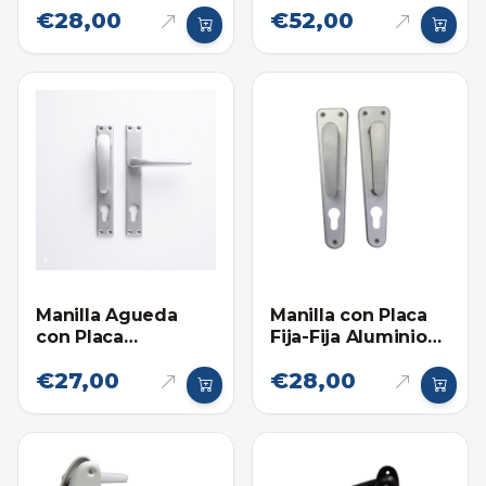
€28,00
€52,00
Cuadrada Aluminio
Mate 840
Manilla Agueda
Manilla con Placa
con Placa
Fija-Fija Aluminio
Cuadrada Fija Movil
Natural
€27,00
€28,00
Aluminio Natural