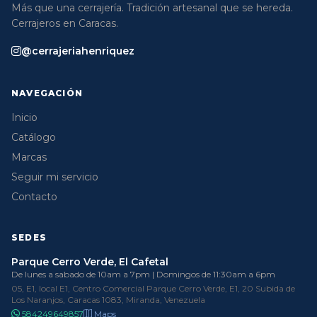
Más que una cerrajería. Tradición artesanal que se hereda.
Cerrajeros en Caracas.
@cerrajeriahenriquez
NAVEGACIÓN
Inicio
Catálogo
Marcas
Seguir mi servicio
Contacto
SEDES
Parque Cerro Verde, El Cafetal
De lunes a sabado de 10am a 7pm | Domingos de 11:30am a 6pm
05, E1, local E1, Centro Comercial Parque Cerro Verde, E1, 20 Subida de
Los Naranjos, Caracas 1083, Miranda, Venezuela
584249649857
Maps