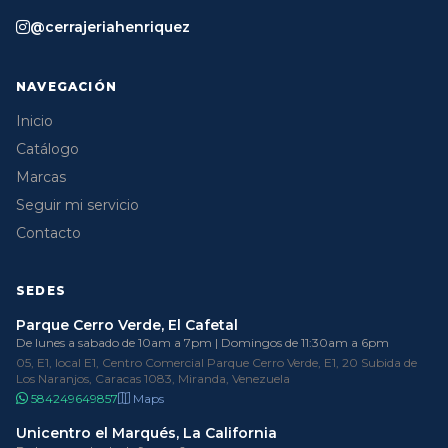
@cerrajeriahenriquez
NAVEGACIÓN
Inicio
Catálogo
Marcas
Seguir mi servicio
Contacto
SEDES
Parque Cerro Verde, El Cafetal
De lunes a sabado de 10am a 7pm | Domingos de 11:30am a 6pm
05, E1, local E1, Centro Comercial Parque Cerro Verde, E1, 20 Subida de
Los Naranjos, Caracas 1083, Miranda, Venezuela
584249649857
Maps
Unicentro el Marqués, La California