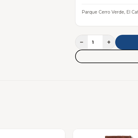
Parque Cerro Verde, El Caf
−
+