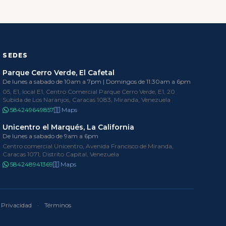
SEDES
Parque Cerro Verde, El Cafetal
De lunes a sabado de 10am a 7pm | Domingos de 11:30am a 6pm
05, E1, local E1, Centro Comercial Parque Cerro Verde, E1, 20
Subida de Los Naranjos, Caracas 1083, Miranda, Venezuela
584249649857
Maps
Unicentro el Marqués, La California
De lunes a sabado de 9am a 6pm
Centro comercial Unicentro, Avenida Francisco de Miranda,
Caracas 1071, Distrito Capital, Venezuela
584248941369
Maps
Privacidad
·
Términos