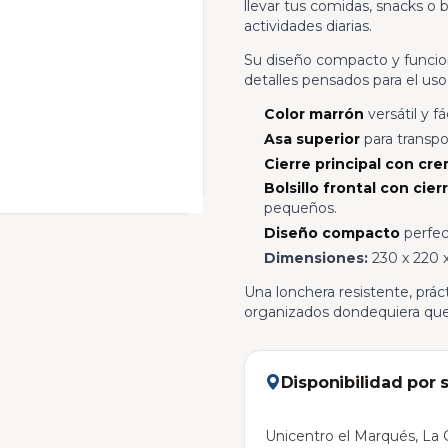
llevar tus comidas, snacks o be
actividades diarias.
Su diseño compacto y funcion
detalles pensados para el uso
Color marrón
versátil y f
Asa superior
para transp
Cierre principal con cre
Bolsillo frontal con cier
pequeños.
Diseño compacto
perfec
Dimensiones:
230 x 220
Una lonchera resistente, prá
organizados dondequiera que
Disponibilidad por 
Unicentro el Marqués, La C