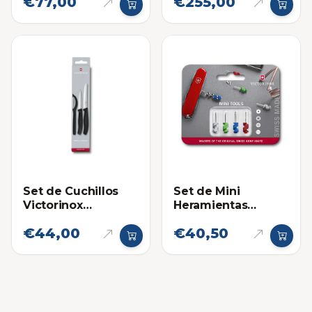
€77,00
€255,00
Piezas
Set de Mini
Set de Cuchillos
Heramientas
Victorinox
Victorinox para
Mondadores con
€44,00
€40,50
Navajas 4 Piezas
Pelador Swiss
Classic 3 Piezas