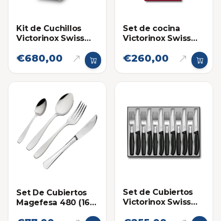
Kit de Cuchillos
Set de cocina
Victorinox Swiss
Victorinox Swiss
Classic con Base
Classic, 4 piezas
€680,00
€260,00
de Madera 8 Piezas
Set de Cubiertos
Set De Cubiertos
Victorinox Swiss
Magefesa 480 (16
Classic de 12
Piezas)