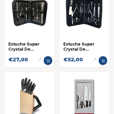
Estuche Super
Estuche Super
Crystal De
Crystal De
Manicure 6 Piezas
Manicure 11 Piezas
€27,00
€52,00
Para Uso Personal
Para Uso Personal