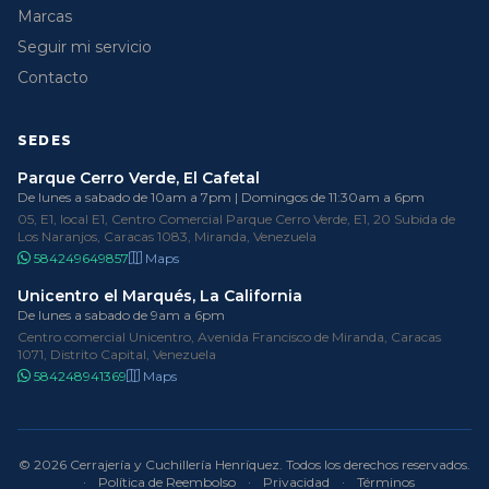
Marcas
Seguir mi servicio
Contacto
SEDES
Parque Cerro Verde, El Cafetal
De lunes a sabado de 10am a 7pm | Domingos de 11:30am a 6pm
05, E1, local E1, Centro Comercial Parque Cerro Verde, E1, 20 Subida de
Los Naranjos, Caracas 1083, Miranda, Venezuela
584249649857
Maps
Unicentro el Marqués, La California
De lunes a sabado de 9am a 6pm
Centro comercial Unicentro, Avenida Francisco de Miranda, Caracas
1071, Distrito Capital, Venezuela
584248941369
Maps
© 2026 Cerrajería y Cuchillería Henríquez. Todos los derechos reservados.
·
Política de Reembolso
·
Privacidad
·
Términos