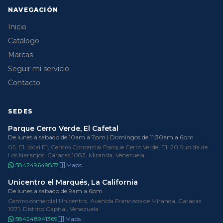
NAVEGACIÓN
Inicio
Catálogo
Marcas
Seguir mi servicio
Contacto
SEDES
Parque Cerro Verde, El Cafetal
De lunes a sabado de 10am a 7pm | Domingos de 11:30am a 6pm
05, E1, local E1, Centro Comercial Parque Cerro Verde, E1, 20 Subida de
Los Naranjos, Caracas 1083, Miranda, Venezuela
584249649857
Maps
Unicentro el Marqués, La California
De lunes a sabado de 9am a 6pm
Centro comercial Unicentro, Avenida Francisco de Miranda, Caracas
1071, Distrito Capital, Venezuela
584248941369
Maps