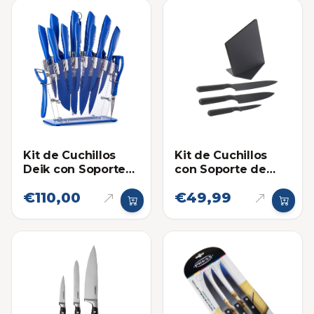
Kit de Cuchillos
Kit de Cuchillos
Deik con Soporte
con Soporte de
Acrilico - Azul
Plástico Ikea
€110,00
€49,99
Jamfora