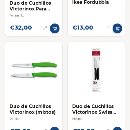
Ikea Fordubbla
Duo de Cuchillos
Victorinox Para
Tomate
Amarillo
€32,00
€13,00
Duo de Cuchillos
Duo de Cuchillos
Victorinox (mixtos)
Victorinox Swiss
Classic para
Verde
Negro
Tomate y Mesa
Negros