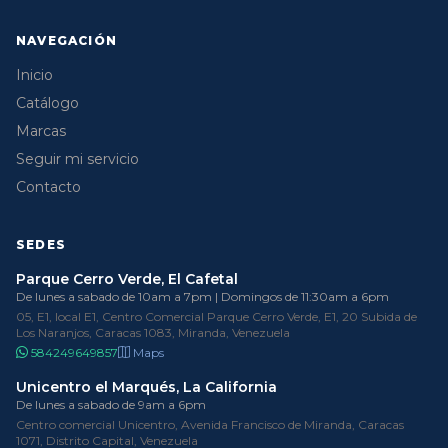
NAVEGACIÓN
Inicio
Catálogo
Marcas
Seguir mi servicio
Contacto
SEDES
Parque Cerro Verde, El Cafetal
De lunes a sabado de 10am a 7pm | Domingos de 11:30am a 6pm
05, E1, local E1, Centro Comercial Parque Cerro Verde, E1, 20 Subida de
Los Naranjos, Caracas 1083, Miranda, Venezuela
584249649857
Maps
Unicentro el Marqués, La California
De lunes a sabado de 9am a 6pm
Centro comercial Unicentro, Avenida Francisco de Miranda, Caracas
1071, Distrito Capital, Venezuela