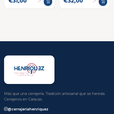
€31,00
€32,00
Más que una cerrajería. Tradición artesanal que se hereda.
Cerrajeros en Caracas.
@cerrajeriahenriquez