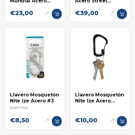
Mundial Acero
Acero Street
Inoxidable 722-PR
Chrome
€23,00
€39,00
Llavero Mosquetón
Llavero Mosquetón
Nite Ize Acero #3
Nite Ize Acero
Inoxidable Negro
Acero Inox
#2
€8,50
€10,00