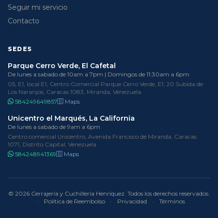
Seguir mi servicio
Contacto
SEDES
Parque Cerro Verde, El Cafetal
De lunes a sabado de 10am a 7pm | Domingos de 11:30am a 6pm
05, E1, local E1, Centro Comercial Parque Cerro Verde, E1, 20 Subida de
Los Naranjos, Caracas 1083, Miranda, Venezuela
584249649857
Maps
Unicentro el Marqués, La California
De lunes a sabado de 9am a 6pm
Centro comercial Unicentro, Avenida Francisco de Miranda, Caracas
1071, Distrito Capital, Venezuela
584248941369
Maps
© 2026 Cerrajería y Cuchillería Henríquez. Todos los derechos reservados.
·
Política de Reembolso
·
Privacidad
·
Términos