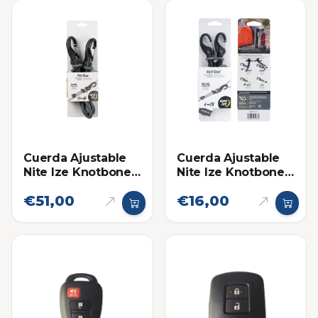
Cuerda Ajustable
Cuerda Ajustable
Nite Ize Knotbone
Nite Ize Knotbone
con Gancho de
con Gancho de
€51,00
€16,00
Bloqueo Larga
Bloqueo Pequeña