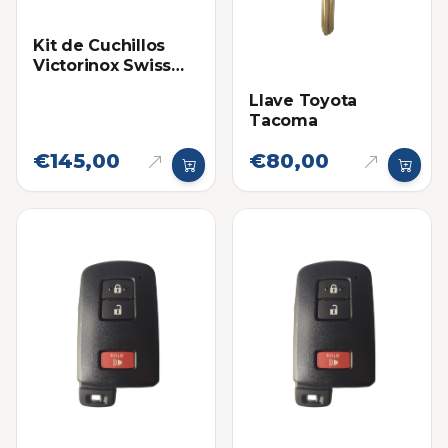
Kit de Cuchillos
Victorinox Swiss
Classic de Colores
Llave Toyota
con Taco Blanco
Tacoma
€145,00
€80,00