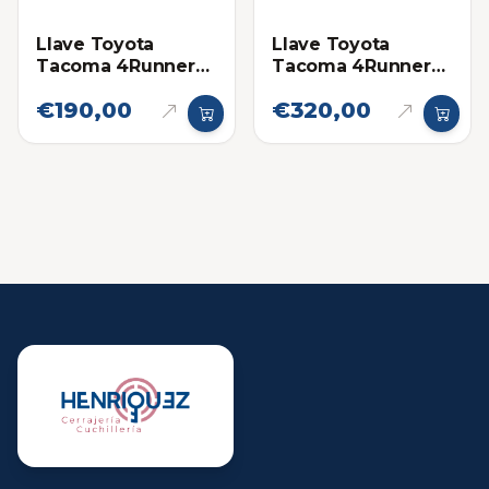
Llave Toyota
Llave Toyota
Tacoma 4Runner
Tacoma 4Runner
Land Cruiser 14FBA
Land Cruiser 14FBA
€190,00
€320,00
Genérica
Original