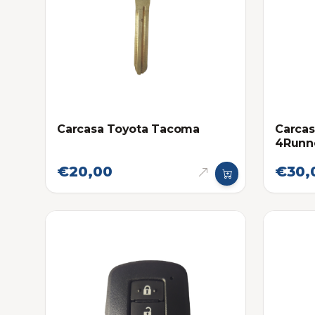
Carcasa Toyota Tacoma
Carca
4Runne
Proxi
€20,00
€30,