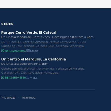
SEDES
Parque Cerro Verde, El Cafetal
De lunes a sabado de 10am a 7pm | Domingos de 11:30am a 6pm
05, E1, local E1, Centro Comercial Parque Cerro Verde, E1, 20
Subida de Los Naranjos, Caracas 1083, Miranda, Venezuela
584249649857
Maps
Unicentro el Marqués, La California
De lunes a sabado de 9am a 6pm
Centro comercial Unicentro, Avenida Francisco de Miranda,
Caracas 1071, Distrito Capital, Venezuela
584248941369
Maps
Privacidad
·
Términos