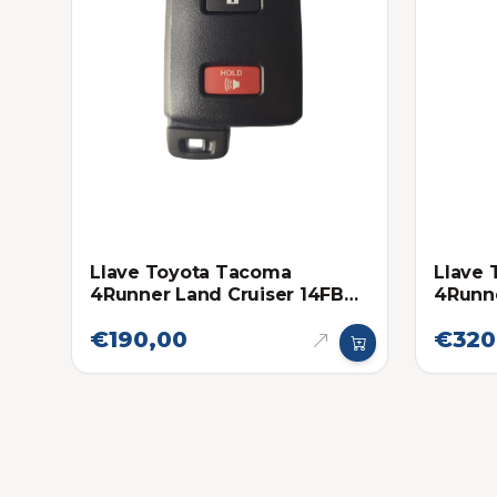
Llave Toyota Tacoma
Llave
4Runner Land Cruiser 14FBA
4Runne
Genérica
Origin
€190,00
€320