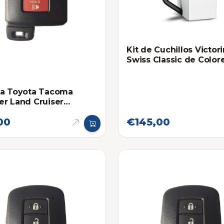
Kit de Cuchillos Victor
Swiss Classic de Color
Taco Blanco
sa Toyota Tacoma
r Land Cruiser
midad
00
€145,00