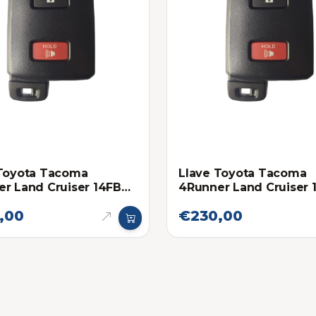
 Toyota Tacoma
Llave Toyota Tacoma
r Land Cruiser 14FBA
4Runner Land Cruiser 
al
Refurbished
,00
€230,00