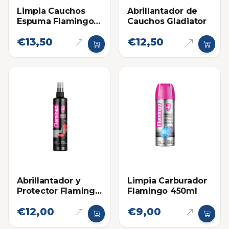
Limpia Cauchos
Abrillantador de
Espuma Flamingo
Cauchos Gladiator
650ml
€13,50
€12,50
Abrillantador y
Limpia Carburador
Protector Flamingo
Flamingo 450ml
en Spray para
€12,00
€9,00
Plasticos, Cueros y
Cauchos 295ml