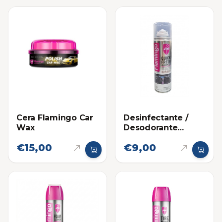
Cera Flamingo Car
Desinfectante /
Wax
Desodorante
Granada Flamingo
€15,00
€9,00
(220ml)