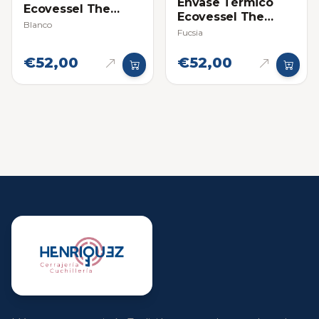
Envase Térmico
Ecovessel The
Ecovessel The
Boulder 24oz
Blanco
Boulder 24oz
Fucsia
€52,00
€52,00