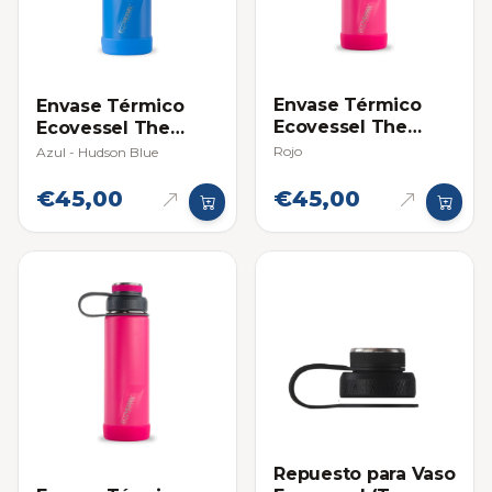
Envase Térmico
Envase Térmico
Ecovessel The
Ecovessel The
Boulder 20oz
Boulder 20oz
Rojo
Azul - Hudson Blue
€45,00
€45,00
Repuesto para Vaso