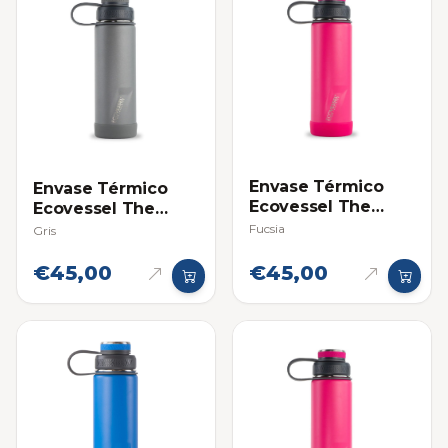
Envase Térmico
Envase Térmico
Ecovessel The
Ecovessel The
Boulder 20oz
Boulder 20oz
Fucsia
Gris
€45,00
€45,00