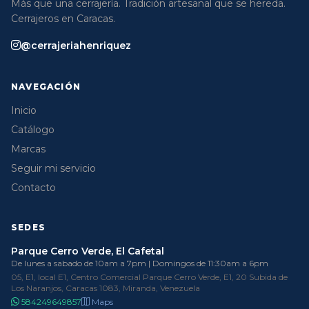
Más que una cerrajería. Tradición artesanal que se hereda.
Cerrajeros en Caracas.
@cerrajeriahenriquez
NAVEGACIÓN
Inicio
Catálogo
Marcas
Seguir mi servicio
Contacto
SEDES
Parque Cerro Verde, El Cafetal
De lunes a sabado de 10am a 7pm | Domingos de 11:30am a 6pm
05, E1, local E1, Centro Comercial Parque Cerro Verde, E1, 20 Subida de
Los Naranjos, Caracas 1083, Miranda, Venezuela
584249649857
Maps