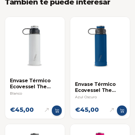
También te puede interesar
Envase Térmico
Envase Térmico
Ecovessel The
Ecovessel The
Boulder 20oz
Blanco
Boulder 20oz
Azul Oscuro
€45,00
€45,00