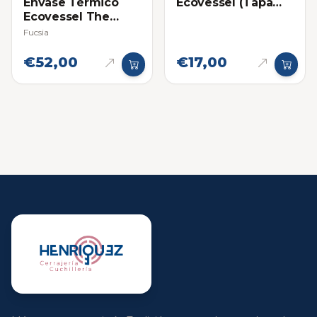
Envase Térmico
Ecovessel (Tapa
Ecovessel The
Boulder)
Boulder 24oz
Fucsia
€52,00
€17,00